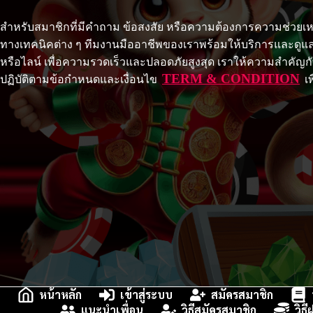
สำหรับสมาชิกที่มีคำถาม ข้อสงสัย หรือความต้องการความช่วยเหล
ทางเทคนิคต่าง ๆ ทีมงานมืออาชีพของเราพร้อมให้บริการและดูแลคุ
หรือไลน์ เพื่อความรวดเร็วและปลอดภัยสูงสุด เราให้ความสำคัญกั
TERM & CONDITION
ปฏิบัติตามข้อกำหนดและเงื่อนไข
เพ
หน้าหลัก
เข้าสู่ระบบ
สมัครสมาชิก
แนะนำเพื่อน
วิธีสมัครสมาชิก
วิธ