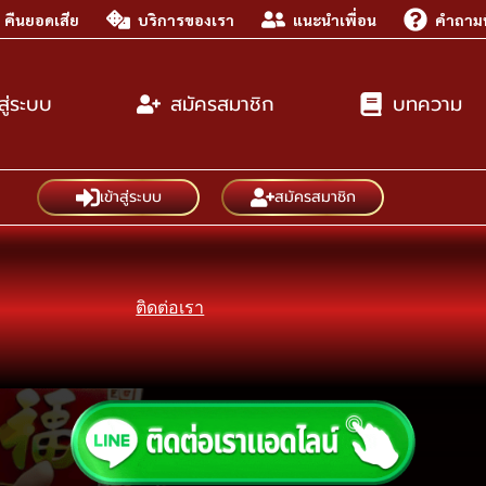
คืนยอดเสีย
บริการของเรา
แนะนำเพื่อน
คำถามท
าสู่ระบบ
สมัครสมาชิก
บทความ
เข้าสู่ระบบ
สมัครสมาชิก
ติดต่อเรา