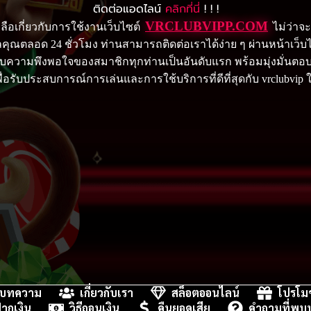
ติดต่อแอดไลน์
คลิกที่นี่
! ! !
VRCLUBVIPP.COM
ือเกี่ยวกับการใช้งานเว็บไซต์
ไม่ว่าจ
ณตลอด 24 ชั่วโมง ท่านสามารถติดต่อเราได้ง่าย ๆ ผ่านหน้าเว็บไซ
บความพึงพอใจของสมาชิกทุกท่านเป็นอันดับแรก พร้อมมุ่งมั่นตอบส
ื่อรับประสบการณ์การเล่นและการใช้บริการที่ดีที่สุดกับ vrclubvip 
บทความ
เกี่ยวกับเรา
สล็อตออนไลน์
โปรโมช
ีฝากเงิน
วิธีถอนเงิน
คืนยอดเสีย
คำถามที่พบบ